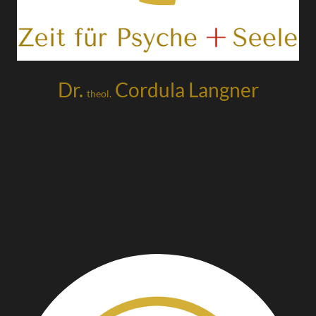
Dr.
Cordula Langner
theol.